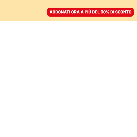
ACCEDI
SFOGLIA IL GIORNALE
/
ABBONATI
VEGLIONE DI FUOCO DEI FRATELLI D’ITALIA
Emanuele Pozzolo
condannato a un anno e
tre mesi per lo sparo di
Capodanno
NELLO TROCCHIA
31 ottobre 2025 • 18:32