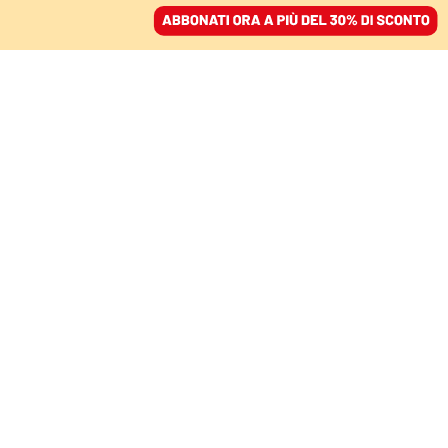
ACCEDI
SFOGLIA IL GIORNALE
/
ABBONATI
DEI DELITTI E DELLE PENE
Ragioni etiche e
costituzionali per
superare l’ergastolo
ALFREDO ROMA
04 dicembre 2024 • 19:03