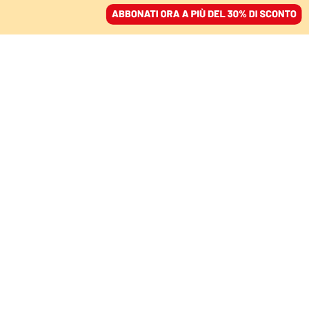
ACCEDI
SFOGLIA IL GIORNALE
/
ABBONATI
FATTI
Neofascisti all’assalto
delle piazze: «Saldatura
con curve e clan»
GIOVANNI TIZIAN
27 ottobre 2020 • 20:38
Aggiornato, 27 ottobre 2020 • 21:03