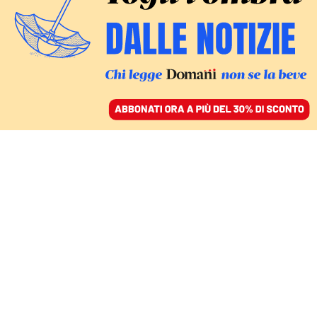
ACCEDI
SFOGLIA IL GIORNALE
/
ABBONATI
FATTI
Il femminismo radicale
della Corea del Sud