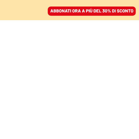
ACCEDI
SFOGLIA IL GIORNALE
/
ABBONATI
IL CAPOLAVORO DI DELMASTRO
Il nuovo educatore della
polizia è tra gli imputati
di Santa Maria Capua
Vetere
NELLO TROCCHIA
09 settembre 2025 • 06:00