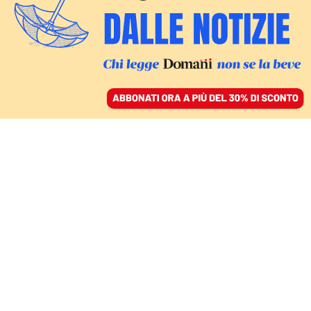
ACCEDI
SFOGLIA IL GIORNALE
/
ABBONATI
INVIATO AL G8
Non ho mai pianto tanto
come nelle strade di
Genova