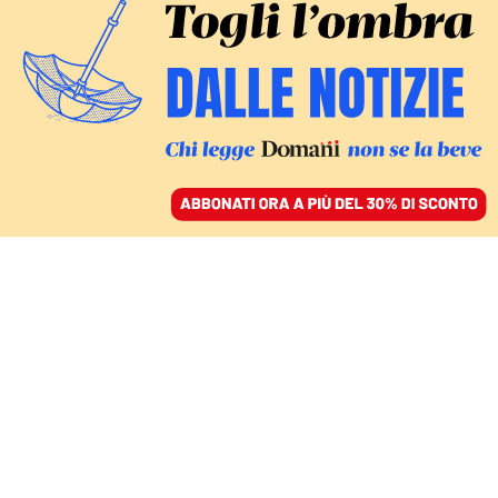
ACCEDI
SFOGLIA IL GIORNALE
/
ABBONATI
FATTI
I Cpr in Albania eretti
nella roccaforte dei