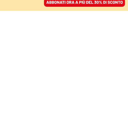
ACCEDI
SFOGLIA IL GIORNALE
/
ABBONATI
FATTI
Il fallimento della
legalizzazione del gioco
d’azzardo
08 giugno 2023 • 15:34
Segui Domani su Google