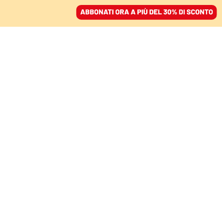
ACCEDI
SFOGLIA IL GIORNALE
/
ABBONATI
FATTI
Il nuovo discount della
droga. L’eroina
costa dieci euro quanto
una pizza
FEDERICO MARCONI
17 ottobre 2020 • 16:00