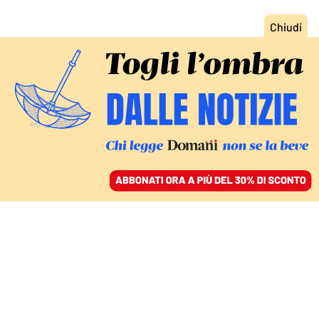
ACCEDI
SFOGLIA IL GIORNALE
/
ABBONATI
IL GIURISTA È MORTO A 90 ANNI