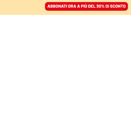
ACCEDI
SFOGLIA IL GIORNALE
/
ABBONATI
FATTI
Il tennis ritrovato di
Musetti
PIERO VALESIO
26 marzo 2024 • 17:13
Aggiornato, 28 febbraio 2025 • 17:03
Segui Domani su Google