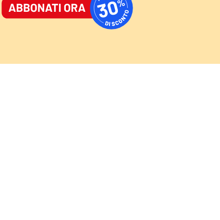
ORNALE
/
ACCEDI
ABBONATI
AST
/
NEWSLETTER
Cultura
Sport
Video
Speciali