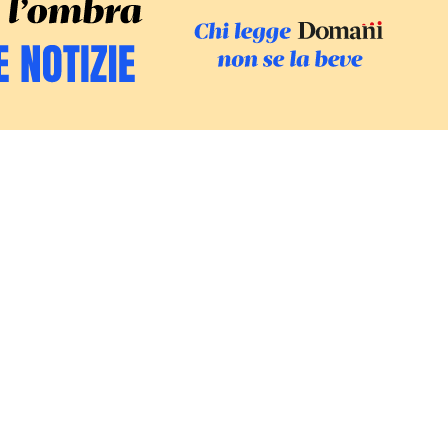
SFOGLIA IL GI
SOSTIENI LE INCHIESTE
/
PODC
Europa
Mondo
Fatti
Ambiente
Economia
Giustizia