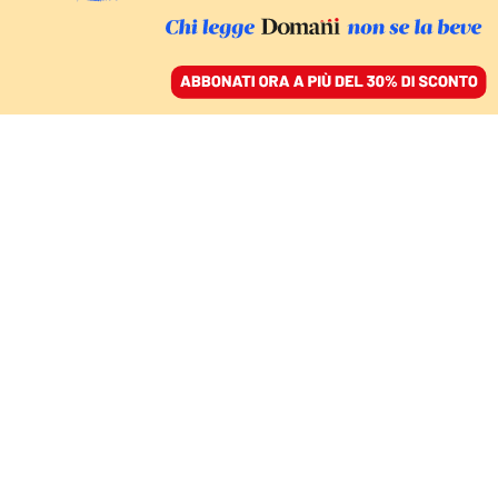
ACCEDI
SFOGLIA IL GIORNALE
/
ABBONATI
FATTI
Indagato anche l’amico
Dj di Leonardo Apache
La Russa per violenza
sessuale
18 luglio 2023 • 18:41