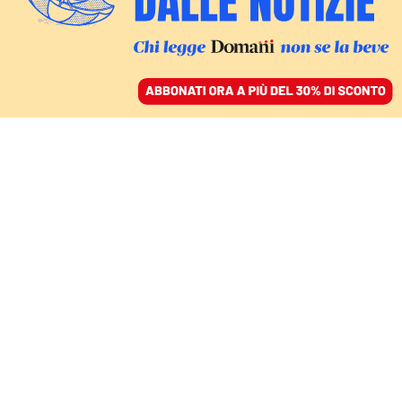
ACCEDI
SFOGLIA IL GIORNALE
/
ABBONATI
FATTI
La destra antiabortista.
Identikit dei politici
alleati dei pro vita
FEDERICA PENNELLI