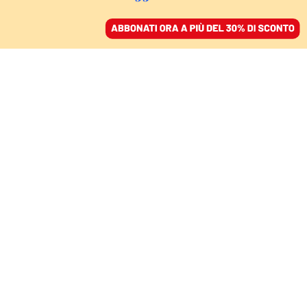
ACCEDI
SFOGLIA IL GIORNALE
/
ABBONATI
FATTI
La Sicilia si prepara agli
incendi. Ma la regione
ha acquistato le
autobotti sbagliate
SIMONE OLIVELLI
11 luglio 2024 • 07:20