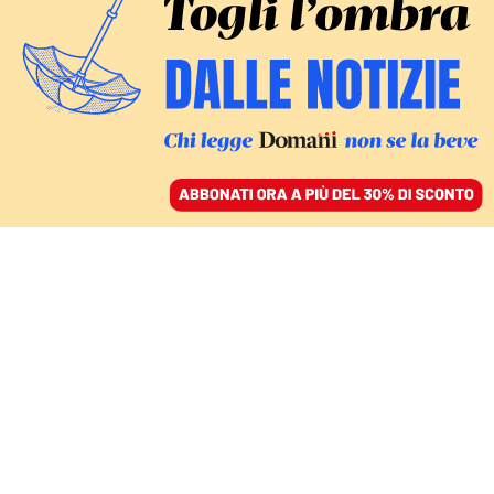
ACCEDI
SFOGLIA IL GIORNALE
/
ABBONATI
FATTI
La società ombra dei
Verdini per proteggere