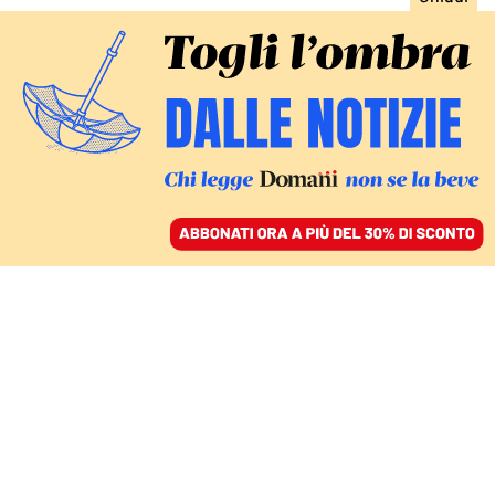
ACCEDI
SFOGLIA IL GIORNALE
/
ABBONATI
FATTI
La Russa jr, chiesta