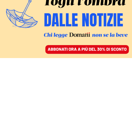
ACCEDI
SFOGLIA IL GIORNALE
/
ABBONATI
FATTI
Leopolda di Renzi,
Faraone: «Aereo da