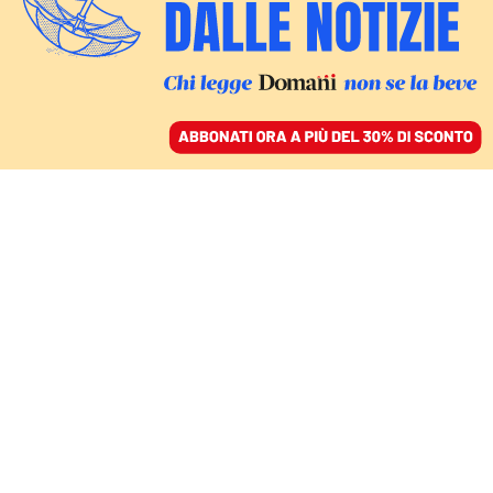
ACCEDI
SFOGLIA IL GIORNALE
/
ABBONATI
L’INCHIESTA SUI PRESUNTI FINANZIAMENTI AD HAMAS
Nuove prove contro
Hannoun. A destra parte
lo sciacallaggio