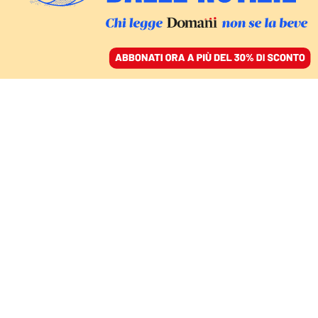
ACCEDI
SFOGLIA IL GIORNALE
/
ABBONATI
IL PROCESSO
Loggia Ungheria, assolto
il pm Paolo Storari
ALFREDO FAIETA
07 marzo 2022 • 12:01