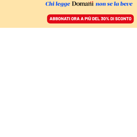
ACCEDI
SFOGLIA IL GIORNALE
/
ABBONATI
AIUTARE LA CONCORRENZA
Lo scippo per legge del
canone Rai per
finanziare tv private e
giornali
DANIELE MARTINI