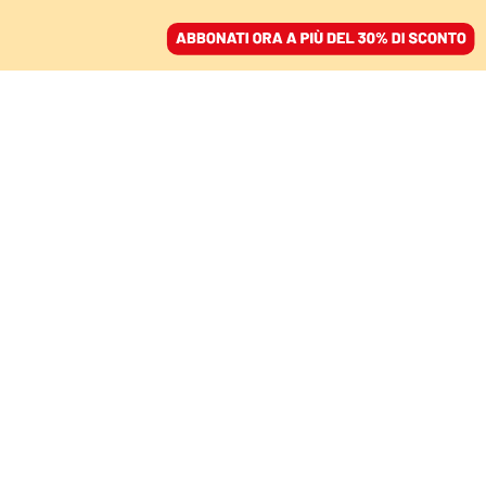
ACCEDI
SFOGLIA IL GIORNALE
/
ABBONATI
LA REAZIONE
Terni in piazza contro
l’ordinanza che punisce
l’abbigliamento
“indecoroso” delle
donne