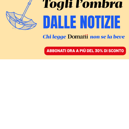
ACCEDI
SFOGLIA IL GIORNALE
/
ABBONATI
FATTI
Terremoto, scossa di 3.6
ai Campi Flegrei: paura