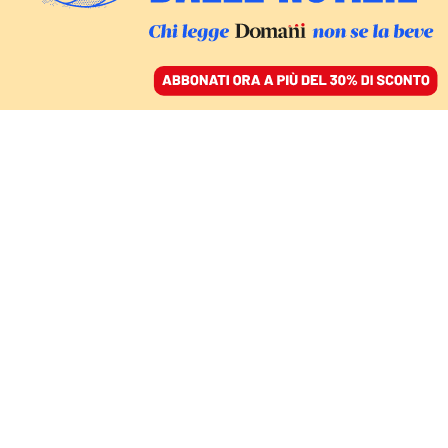
ACCEDI
SFOGLIA IL GIORNALE
/
ABBONATI
ARANCE E CLAN
Tutto quello che Palella
non racconta sul suo
passato
FEDERICO MARCONI