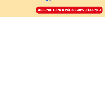
ACCEDI
SFOGLIA IL GIORNALE
/
ABBONATI
ALL’ORIGINE DI UN FENOMENO
Un santo irresistibile,
tutti pazzi per san
Francesco
GIOVANNI MARIA VIAN
storico
04 ottobre 2025 • 17:01
Aggiornato, 04 ottobre 2025 • 17:16