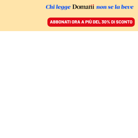
ACCEDI
SFOGLIA IL GIORNALE
/
ABBONATI
Giovanni
Maria Vian
storico
Storico e giornalista, già ordinario di filologia
patristica all’università di Roma La Sapienza e
autore dell’Istituto della Enciclopedia Italiana, è