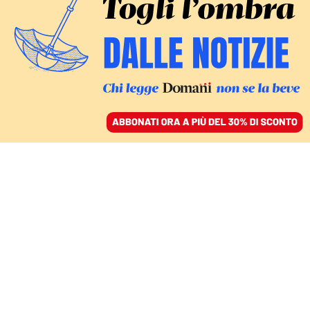
ACCEDI
SFOGLIA IL GIORNALE
/
ABBONATI
FATTI
Dal video di Zingaretti
alla lettera di Urso: il