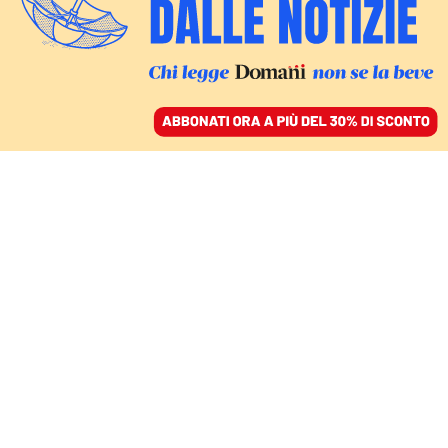
ACCEDI
SFOGLIA IL GIORNALE
/
ABBONATI
GIUSTIZIA
Attacco al Csm: la
pennetta che scotta
ROSARIO RUSSO