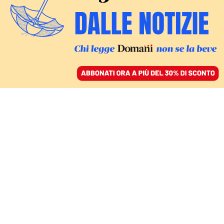
ACCEDI
SFOGLIA IL GIORNALE
/
ABBONATI
CASO GRILLO
Indagati o persone
offese, nelle loro vite si
deve entrare in punta di