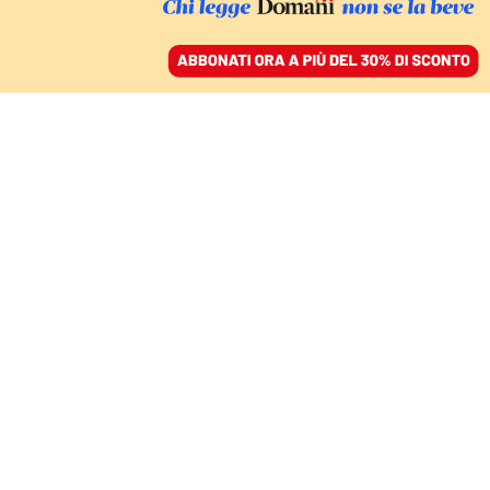
ACCEDI
SFOGLIA IL GIORNALE
/
ABBONATI
I VERBALI DI AMARA
La verità di Storari
davanti ai magistrati di
Brescia
GIULIA MERLO
19 maggio 2021 • 22:30