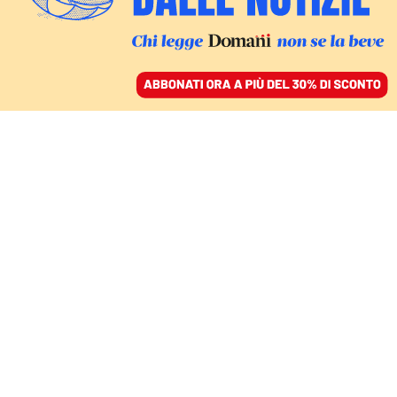
ACCEDI
SFOGLIA IL GIORNALE
/
ABBONATI
GIUSTIZIA
Forza Italia
depotenzia la norma
anti-rave voluta dal
governo