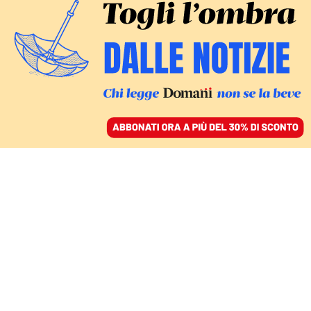
ACCEDI
SFOGLIA IL GIORNALE
/
ABBONATI
CALCOLI CHE NON TORNANO
Tra ritardi e nuove
riforme, Nordio sta