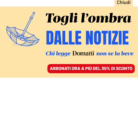
ACCEDI
SFOGLIA IL GIORNALE
/
ABBONATI
DOMANI
Gladio e gli altri misteri