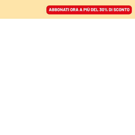
ACCEDI
SFOGLIA IL GIORNALE
/
ABBONATI
DOMANI
I patti indicibili tra
sbirri e padreterni
ATTILIO BOLZONI E FRANCESCO
TROTTA
25 giugno 2025 • 19:00
Segui Domani su Google