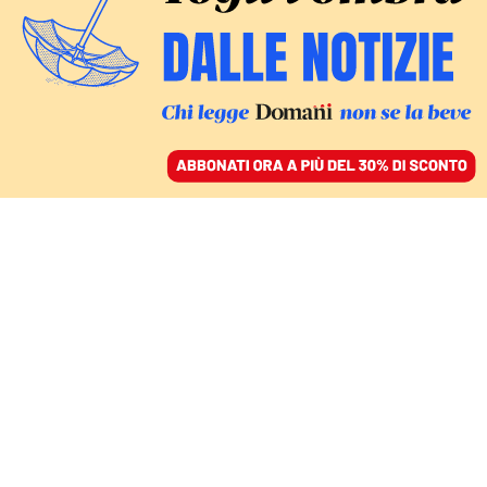
ACCEDI
SFOGLIA IL GIORNALE
/
ABBONATI
L’ETÀ DEL PARADOSSO
È la festa della
democrazia: ora