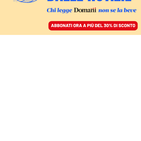
ACCEDI
SFOGLIA IL GIORNALE
/
ABBONATI
OLTRE LA VICENDA TOTI
Anche in Liguria c’è la
mafia. Ma non se ne
parla
ENZO CICONTE