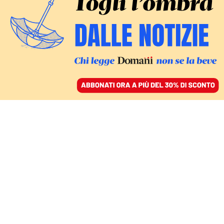
ACCEDI
SFOGLIA IL GIORNALE
/
ABBONATI
COMMENTI
Come convivere con le
restrizioni permanenti