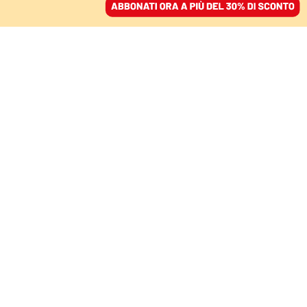
ACCEDI
SFOGLIA IL GIORNALE
/
ABBONATI
COMMENTI
Così Hamas ha archiviato
la politica remissiva
dell’Anp
NANCY PORSIA
10 ottobre 2023 • 19:28