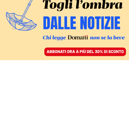
ACCEDI
SFOGLIA IL GIORNALE
/
ABBONATI
COMMENTI
Dal Covid all’Ilva, ma
quante ore dura la