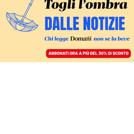
ACCEDI
SFOGLIA IL GIORNALE
/
ABBONATI
COMMENTI
Decreto migranti, invece
di evocare congiure il