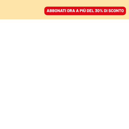
ACCEDI
SFOGLIA IL GIORNALE
/
ABBONATI
COMMENTI
Delmastro, Bartolozzi,
Santanchè: la risposta
tardiva di una leader
troppo sola
LORENZO CASTELLANI
politologo