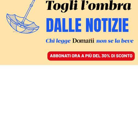
ACCEDI
SFOGLIA IL GIORNALE
/
ABBONATI
IL COMMENTO
Dissociarsi da
Netanyahu, perché la