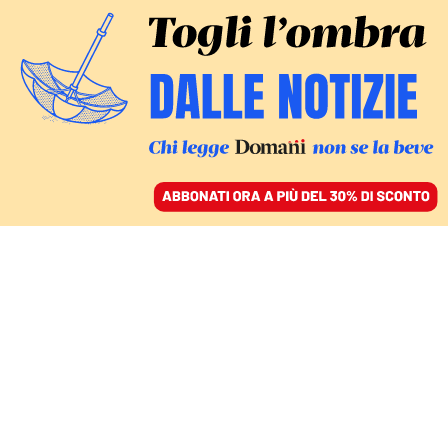
ACCEDI
SFOGLIA IL GIORNALE
/
ABBONATI
COMMENTI
Il divorzio fra Musk e