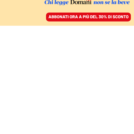
ACCEDI
SFOGLIA IL GIORNALE
/
ABBONATI
Mattia
Ferraresi
Modenese, come tutti. Giornalista di Domani, scrive
di politica estera e altre cose. È stato caporedattore
per quattro anni. Ha lavorato per il Foglio e scrive
per New York Times, Wall Street Journal, Boston
Globe, Foreign Policy. Ultimo libro:
I demoni della
mente. Il racconto di un'epoca in cui non si ha fiducia