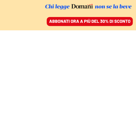
ACCEDI
SFOGLIA IL GIORNALE
/
ABBONATI
COMMENTI
È fragile, divisa e
litigiosa: eppure l’Europa
è in partita
MARIO GIRO
politologo