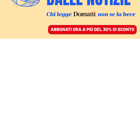
ACCEDI
SFOGLIA IL GIORNALE
/
ABBONATI
COMMENTI
Emergenza demografica
e crisi climatica, come
adattarsi ai cambiamenti