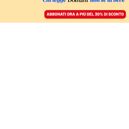
ACCEDI
SFOGLIA IL GIORNALE
/
ABBONATI
COMMENTI
L’eurocomunismo di
Berlinguer: una
premonizione che ci
parla ancora oggi
NADIA URBINATI