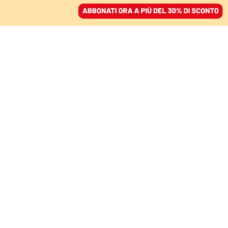
ACCEDI
SFOGLIA IL GIORNALE
/
ABBONATI
COMMENTI
Gadget e mafia, l’
impavida crociata della
regione siciliana contro i
boss di terracotta
ATTILIO BOLZONI