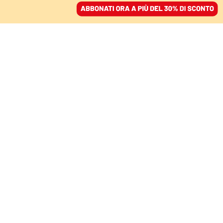
ACCEDI
SFOGLIA IL GIORNALE
/
ABBONATI
COMMENTI
Il passo falso del
governo: parlare di tasse
a destra è tabù
LORENZO CASTELLANI
politologo
13 ottobre 2024 • 20:10
Aggiornato, 13 ottobre 2024 • 20:12