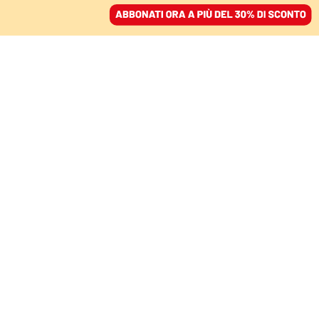
ACCEDI
SFOGLIA IL GIORNALE
/
ABBONATI
COMMENTI
I bambini del Congo
avvelenati dalle nostre
auto elettriche
LUCA ATTANASIO
21 settembre 2020 • 08:14
Aggiornato, 24 settembre 2020 • 19:14